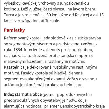
výbežkov Revúckej vrchoviny s Juhoslovenskou
kotlinou. Leží v južnej časti okresu, na ľavom brehu
Turca a je vzdialené asi 30 km južne od Revúcej a asi 15
km severozápadne od Tornale.
Pamiatky
Reformovaný kostol, jednoloďová klasicistická stavba
so segmentovým záverom a predstavanou vežou, z
roku 1834. Interiér je zaklenutý pruskou klenbou,
nachádza sa tu drevená protestantská empora s
maľovanými kazetami s rastlinnými motívmi.
Kazateľnica je dekorovaná rustikálnymi rastlinnými
motívmi. Fasády kostola sú hladké, členené
segmentovo ukončenými oknami. Veža s drevenou
arkádou je ukončená barokovou helmicou.
Index starnutia obce
(pomer poproduktívnych a
predproduktívnych obyvateľov) je 460%. čo je
alarmujúca hodnota, priemer Banskobystrického kraja