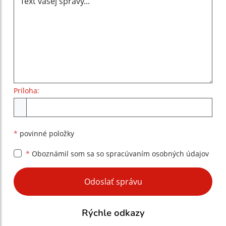
Príloha:
Príloha
*
povinné položky
*
Oboznámil som sa so
spracúvaním osobných údajov
Google reCaptcha Response
Odoslať správu
Rýchle odkazy