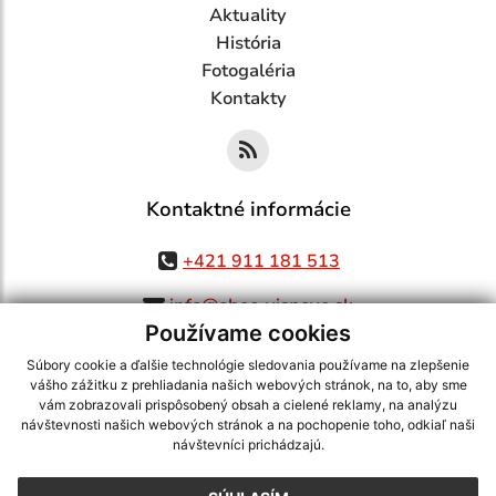
Aktuality
História
Fotogaléria
Kontakty
Kontaktné informácie
+421 911 181 513
info@obec-visnove.sk
Používame cookies
Súbory cookie a ďalšie technológie sledovania používame na zlepšenie
vášho zážitku z prehliadania našich webových stránok, na to, aby sme
využite možnosť získavania aktuálnych informácií s využitím RSS
,
vám zobrazovali prispôsobený obsah a cielené reklamy, na analýzu
návštevnosti našich webových stránok a na pochopenie toho, odkiaľ naši
CMS systém (redakčný) systém ECHELON 2,
Mapa stránok
,
web portál
,
návštevníci prichádzajú.
webhosting
,
webex.digital, s.r.o.
,
domény
,
registrácia domény
,
spoločnosť webex.digital, s.r.o.
,
technický prevádzkovateľ