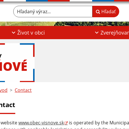
Hľadaný výraz...
Hľadať
Život v obci
Zverejňova
y
ŇOVÉ
vod
Contact
ntact
 website
www.obec-visnove.sk
is operated by the Municipa