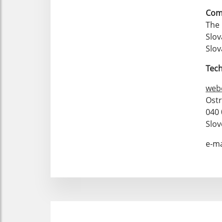
Com
The 
Slov
Slov
Tech
web
Ost
040 
Slov
e-ma