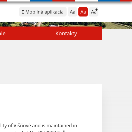
Mobilná aplikácia
Aa
Aa
Aa
nie
Kontakty
lity of Višňové and
is maintained in