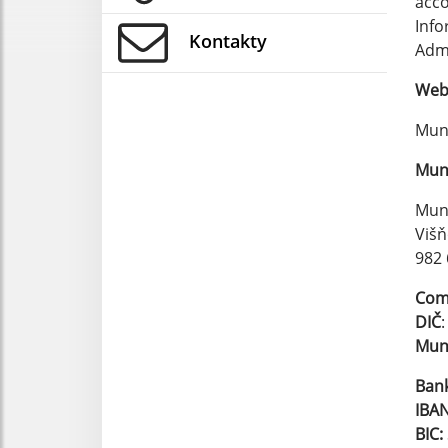
acco
Info
Kontakty
Admi
Web 
Muni
Muni
Muni
Višň
982 
Comp
DIČ
Muni
Bank
IBAN
BIC: