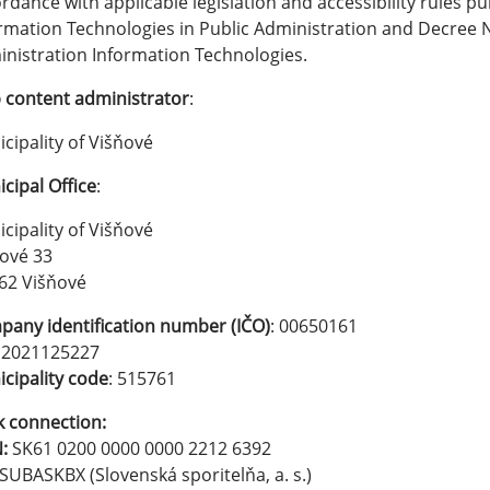
rdance with applicable legislation and accessibility rules pu
rmation Technologies in Public Administration and Decree N
nistration Information Technologies.
content administrator
:
cipality of Višňové
cipal Office
:
cipality of Višňové
ové 33
62 Višňové
any identification number (IČO)
: 00650161
: 2021125227
cipality code
: 515761
 connection:
:
SK61 0200 0000 0000 2212 6392
SUBASKBX (Slovenská sporitelňa, a. s.)