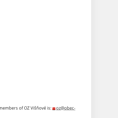
 members of OZ Višňové is:
oz@obec-