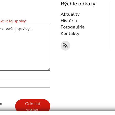
Rýchle odkazy
Aktuality
Text vašej správy...
História
xt vašej správy:
Fotogaléria
Kontakty
Google reCaptcha Response
Odoslať
ím
správu