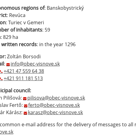
onomous regions of
: Banskobystrický
rict
: Revúca
ion
: Turiec v Gemeri
er of inhabitants
: 59
a
: 829 ha
t written records
: in the year 1296
or:
Zoltán Borsodi
il
:
info@obec-visnove.sk
+421 47 559 64 38
+421 911 181 513
cipal council:
n Pilišová:
pilisova@obec-visnove.sk
slav Fertő:
ferto@obec-visnove.sk
ár Kárász:
karasz@obec-visnove.sk
common e-mail address for the delivery of messages to all
ove.sk