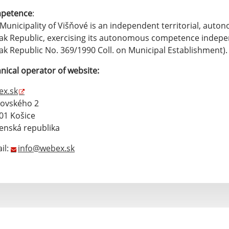
petence
:
Municipality of Višňové is an independent territorial, auto
ak Republic, exercising its autonomous competence independ
ak Republic No. 369/1990 Coll. on Municipal Establishment)
nical operator of website:
ex.sk
rovského 2
01 Košice
enská republika
il:
info@webex.sk