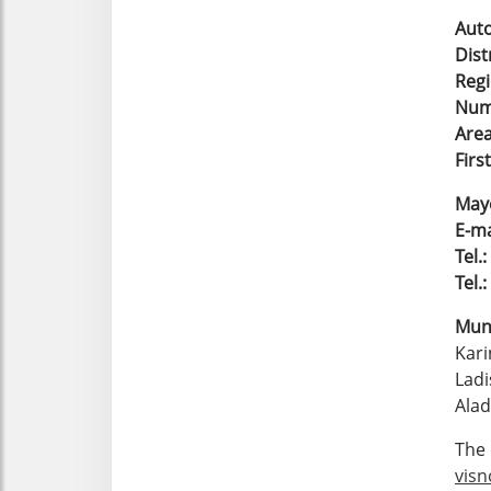
Aut
Dist
Reg
Numb
Are
Firs
May
E-ma
Tel.:
Tel.:
Muni
Kari
Ladi
Alad
The 
visn