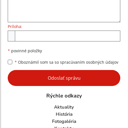
Príloha:
Príloha
*
povinné položky
*
Oboznámil som sa so
spracúvaním osobných údajov
Google reCaptcha Response
Odoslať správu
Rýchle odkazy
Aktuality
História
Fotogaléria