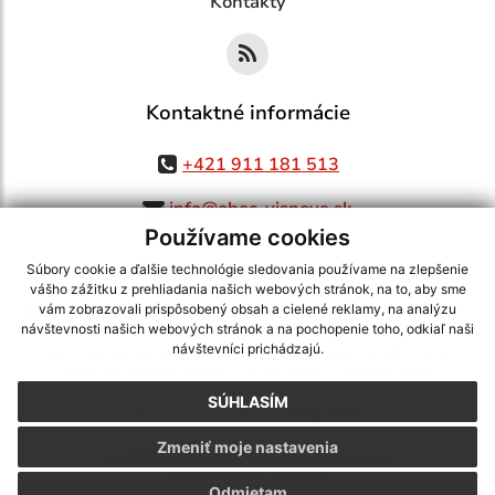
Kontakty
Kontaktné informácie
+421 911 181 513
info@obec-visnove.sk
Používame cookies
Súbory cookie a ďalšie technológie sledovania používame na zlepšenie
vášho zážitku z prehliadania našich webových stránok, na to, aby sme
využite možnosť získavania aktuálnych informácií s využitím RSS
,
vám zobrazovali prispôsobený obsah a cielené reklamy, na analýzu
CMS systém (redakčný) systém ECHELON 2,
Mapa stránok
,
web portál
,
návštevnosti našich webových stránok a na pochopenie toho, odkiaľ naši
návštevníci prichádzajú.
webhosting
,
webex.digital, s.r.o.
,
domény
,
registrácia domény
,
spoločnosť webex.digital, s.r.o.
,
technický prevádzkovateľ
SÚHLASÍM
Posledná aktualizácia:
27.05.2026
Zmeniť moje nastavenia
Vytlačiť stránku
|
Vyhlásenie o prístupnosti
Autorské práva
|
Cookies
Odmietam